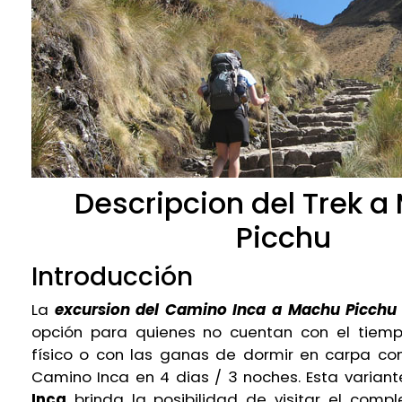
Descripcion del Trek 
Picchu
Introducción
La
excursion del
Camino Inca
a
Machu Picchu
opción para quienes no cuentan con el tiemp
físico o con las ganas de dormir en carpa co
Camino Inca en 4 dias / 3 noches
. Esta varian
Inca
brinda la posibilidad de visitar el comp