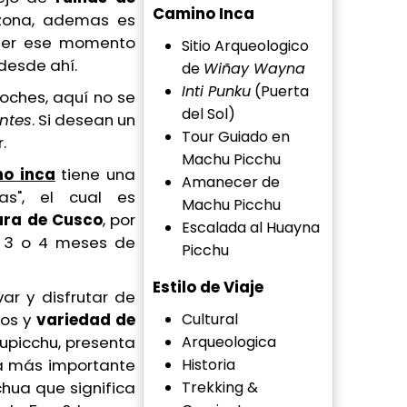
Camino Inca
 zona, ademas es
ener ese momento
Sitio Arqueologico
desde ahí.
de
Wiñay Wayna
Inti Punku
(Puerta
noches
, aquí no se
del Sol)
ntes
. Si desean un
Tour Guiado en
.
Machu Picchu
no inca
tiene una
Amanecer de
as", el cual es
Machu Picchu
tura de Cusco
, por
Escalada al Huayna
n 3 o 4 meses de
Picchu
Estilo de Viaje
ar y disfrutar de
cos y
variedad de
Cultural
upicchu, presenta
Arqueologica
ca más importante
Historia
hua que significa
Trekking &