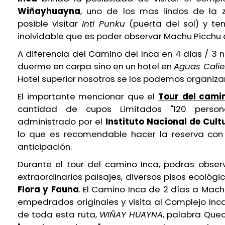
Wiñayhuayna
, uno de los mas lindos de la
posible visitar
Inti Punku
(puerta del sol) y t
inolvidable que es poder observar Machu Picchu 
A diferencia del
Camino del Inca en 4 dias / 3 
duerme en carpa sino en un hotel en
Aguas Calie
Hotel superior nosotros se los podemos organizar
El importante mencionar que el
Tour del cami
cantidad de cupos Limitados "120 person
administrado por el
Instituto Nacional de Cul
lo que es recomendable hacer la reserva co
anticipación.
Durante el tour del camino Inca, podras observ
extraordinarios paisajes, diversos pisos ecológi
Flora y Fauna
. El Camino Inca de 2 días a Mach
empedrados originales y visita al Complejo In
de toda esta ruta,
WIÑAY HUAYNA
, palabra Quec