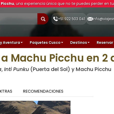
Picchu
, una experiencia única que no te puedes perder en t
+51 922 503 041
info@viaje
y Aventura
Paquetes Cusco
Destinos
Reservar
a Machu Picchu en 2 d
a
,
Inti Punku
(Puerta del Sol) y Machu Picchu
XTRAS
RECOMENDACIONES