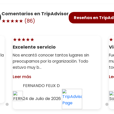
0
Comentarios en TripAdvisor
Reseñas en TripAd
★★★★★ (
86
)
★★★★★
★
Excelente servicio
Vi
 la
Nos encantó conocer tantos lugares sin
Fu
preocuparnos por la organización. Todo
mu
estuvo muy b...
tod
Leer más
Le
FERNANDO FELIX D
24 de Julio de 2026