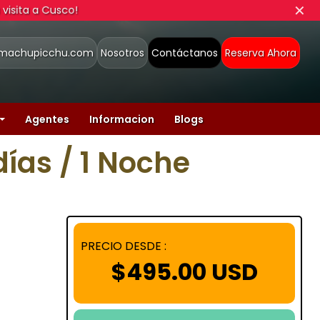
✕
u visita a Cusco!
smachupicchu.com
Nosotros
Contáctanos
Reserva Ahora
Agentes
Informacion
Blogs
ías / 1 Noche
PRECIO DESDE :
$
495.00
USD