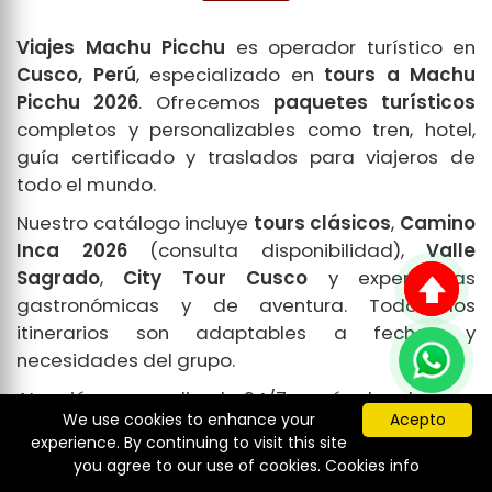
Viajes Machu Picchu
es operador turístico en
Cusco, Perú
, especializado en
tours a Machu
Picchu 2026
. Ofrecemos
paquetes turísticos
completos y personalizables como tren, hotel,
guía certificado y traslados para viajeros de
todo el mundo.
Nuestro catálogo incluye
tours clásicos
,
Camino
Inca 2026
(consulta disponibilidad),
Valle
Sagrado
,
City Tour Cusco
y experiencias
gastronómicas y de aventura. Todos los
itinerarios son adaptables a fechas y
necesidades del grupo.
Atención personalizada 24/7 y guías locales con
We use cookies to enhance your
Acepto
experiencia. Si buscas
viajes a Machu Picchu
experience. By continuing to visit this site
desde Cusco
con seguridad y calidad,
reserva
you agree to our use of cookies.
Cookies info
con nosotros
y asegura tu plaza.