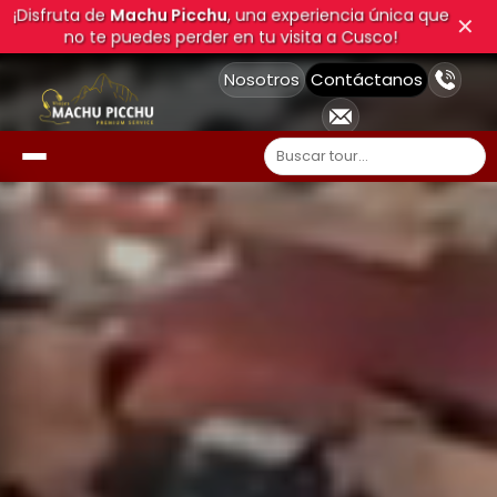
¡Disfruta de
Machu Picchu
, una experiencia única que
✕
no te puedes perder en tu visita a Cusco!
Nosotros
Contáctanos