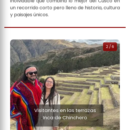
inolvidable que combina lo mejor del Cusco en
un recorrido corto pero lleno de historia, cultura
y paisajes únicos.
Slide 1 d
2
/
6
Anterior
Siguient
Visitantes en las terrazas
Inca de Chinchero