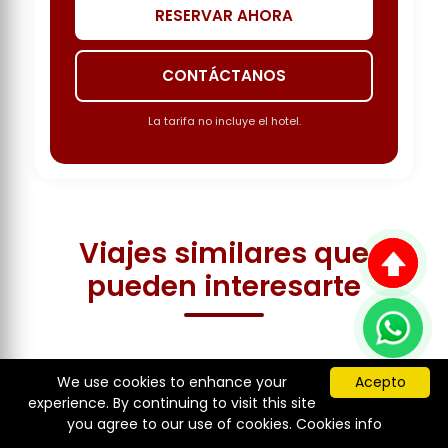
RESERVAR AHORA
CONTÁCTANOS
La tarifa no incluye el hotel.
Viajes similares que
pueden interesarte
Leyenda
Ruta
animada
Punto
We use cookies to enhance your
Acepto
experience. By continuing to visit this site
actual
you agree to our use of cookies.
Cookies info