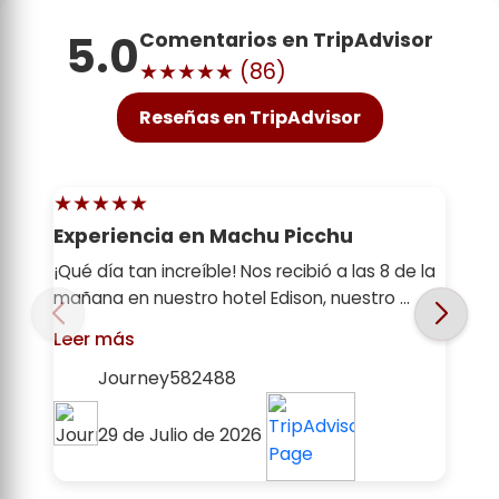
5.0
Comentarios en TripAdvisor
★★★★★ (
86
)
Reseñas en TripAdvisor
★★★★★
Excelente servicio
e la
Nos encantó conocer tantos lugares sin
preocuparnos por la organización. Todo
estuvo muy b...
Leer más
FERNANDO FELIX D
24 de Julio de 2026
2 / 20