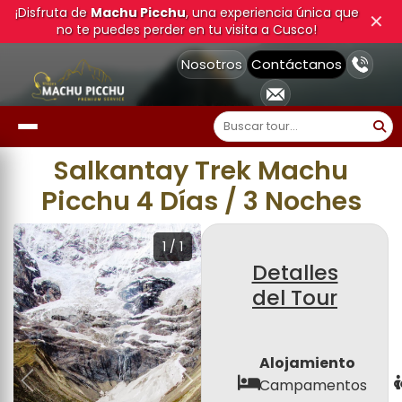
¡Disfruta de
Machu Picchu
, una experiencia única que
✕
no te puedes perder en tu visita a Cusco!
Nosotros
Contáctanos
Salkantay Trek Machu
Picchu 4 Días / 3 Noches
1
/
1
Detalles
del Tour
Alojamiento
Campamentos
Anterior
Siguiente