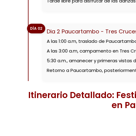
Tarde libre para disfrutar de las danzas
DÍA 02
Dia 2 Paucartambo - Tres Cruce
A las 1:00 a.m, traslado de Paucartambo
A las 3:00 a.m, campamento en Tres Cr
5:30 a.m., amanecer y primeras vistas de
Retorno a Paucartambo, posteriormen
Itinerario Detallado: Fes
en P