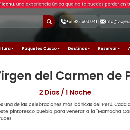
Picchu
, una experiencia única que no te puedes perder en tu
+51 922 503 041
info@viaje
ntura
Paquetes Cusco
Destinos
Reservar
 Virgen del Carmen d
2 Días / 1 Noche
una de las celebraciones más icónicas del Perú. Cada año,
 este pintoresco pueblo para venerar a la "Mamacha Car
ruces.