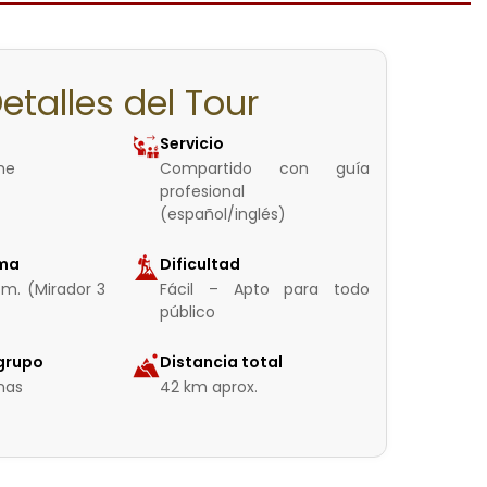
etalles del Tour
Servicio
che
Compartido con guía
profesional
(español/inglés)
ima
Dificultad
 m. (Mirador 3
Fácil – Apto para todo
público
grupo
Distancia total
nas
42 km aprox.