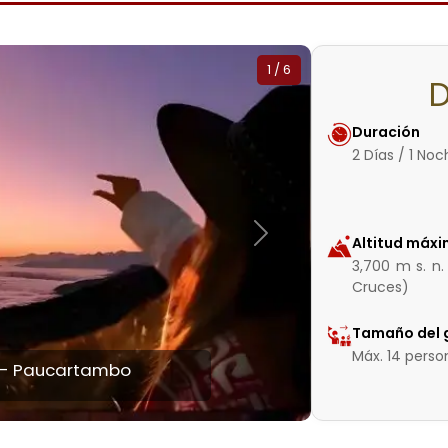
Slide 1 de 6
2
/
6
D
Duración
2 Días / 1 No
Siguiente
Altitud máx
3,700 m s. n.
Cruces)
Tamaño del 
Máx. 14 perso
e la Virgen del Carmen