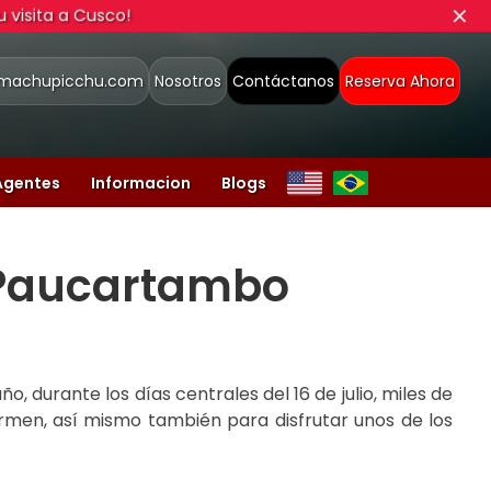
✕
 visita a Cusco!
smachupicchu.com
Nosotros
Contáctanos
Reserva Ahora
Agentes
Informacion
Blogs
e Paucartambo
 durante los días centrales del 16 de julio, miles de
men, así mismo también para disfrutar unos de los