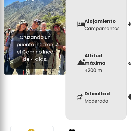
Alojamiento
Anterior
Siguiente
Campamentos
Cruzando un
puente inca en
el Camino Inca
Altitud
de 4 días.
máxima
4200 m
Dificultad
Moderada