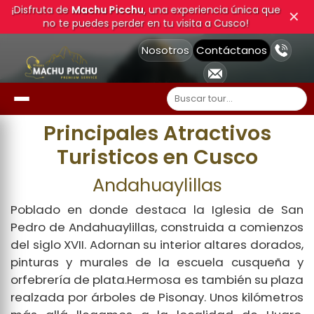
¡Disfruta de
Machu Picchu
, una experiencia única que
✕
no te puedes perder en tu visita a Cusco!
Nosotros
Contáctanos
Principales Atractivos
Turisticos en Cusco
Andahuaylillas
Poblado en donde destaca la Iglesia de San
Pedro de Andahuaylillas, construida a comienzos
del siglo XVII. Adornan su interior altares dorados,
pinturas y murales de la escuela cusqueña y
orfebrería de plata.Hermosa es también su plaza
realzada por árboles de Pisonay. Unos kilómetros