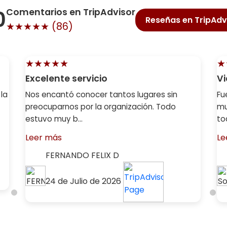
0
Comentarios en TripAdvisor
Reseñas en TripAdv
★★★★★ (
86
)
★★★★★
★
Excelente servicio
Vi
 la
Nos encantó conocer tantos lugares sin
Fu
preocuparnos por la organización. Todo
mu
estuvo muy b...
tod
Leer más
Le
FERNANDO FELIX D
24 de Julio de 2026