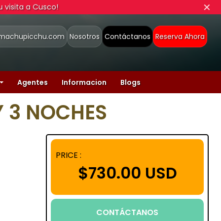
✕
visita a Cusco!
smachupicchu.com
Nosotros
Contáctanos
Reserva Ahora
Agentes
Informacion
Blogs
Y 3 NOCHES
PRICE :
$730.00 USD
CONTÁCTANOS