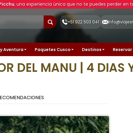
 Picchu
, una experiencia única que no te puedes perder en tu 
+51 922 503 041
info@viaje
y Aventura
Paquetes Cusco
Destinos
Reservar
R DEL MANU | 4 DIAS 
ECOMENDACIONES