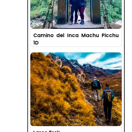
Camino del Inca Machu Picchu
1D
Cusco - Perú