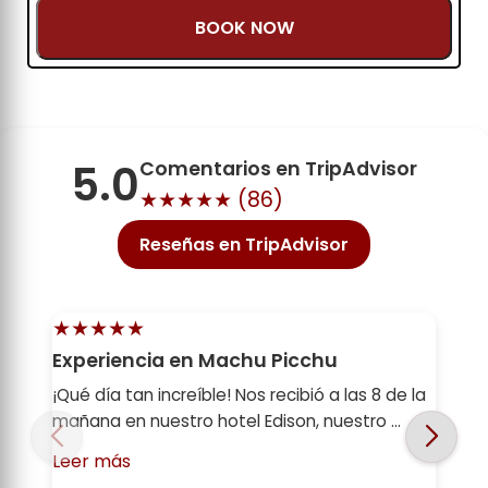
BOOK NOW
5.0
Comentarios en TripAdvisor
★★★★★ (
86
)
Reseñas en TripAdvisor
★★★★★
Excelente servicio
 8 de la
Nos encantó conocer tantos lugares sin
 ...
preocuparnos por la organización. Todo
estuvo muy b...
Leer más