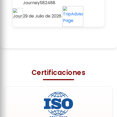
FERNANDO FELIX D
24 de Julio de 2026
2 / 20
Certificaciones