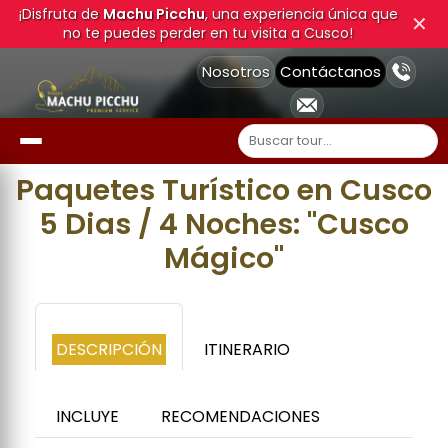
¡Disfruta de
Machu Picchu
, una experiencia única que
✕
no te puedes perder en tu visita a Cusco!
Nosotros
Contáctanos
Paquetes Turístico en Cusco
5 Dias / 4 Noches: "Cusco
Mágico"
DESCRIPCIÓN
ITINERARIO
INCLUYE
RECOMENDACIONES