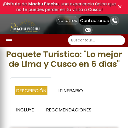
¡Disfruta de
Machu Picchu
, una experiencia única que
✕
no te puedes perder en tu visita a Cusco!
Nosotros
Contáctanos
Paquete Turístico: "Lo mejor
de Lima y Cusco en 6 días"
DESCRIPCIÓN
ITINERARIO
INCLUYE
RECOMENDACIONES